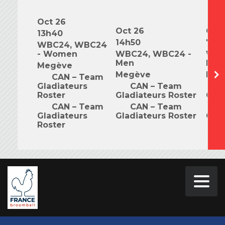
Oct 26
Oct 26
Oct 
13h40
14h50
7h0
WBC24, WBC24
- Women
WBC24, WBC24 -
WBC
Men
Mix
Megève
Megève
Meg
CAN – Team
Gladiateurs
CAN – Team
C
Roster
Gladiateurs Roster
Glad
CAN – Team
CAN – Team
C
Gladiateurs
Gladiateurs Roster
Glad
Roster