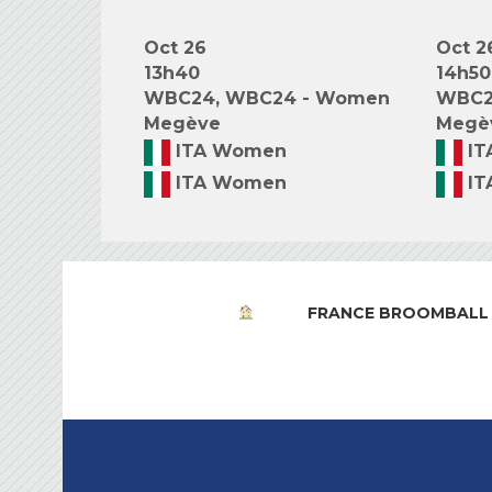
Oct 26
Oct 2
13h40
14h50
WBC24, WBC24 - Women
WBC2
Megève
Megè
ITA Women
IT
ITA Women
IT
FRANCE BROOMBALL