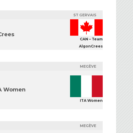
ST GERVAIS
Crees
CAN – Team
AlgonCrees
MEGÈVE
A Women
ITA Women
MEGÈVE