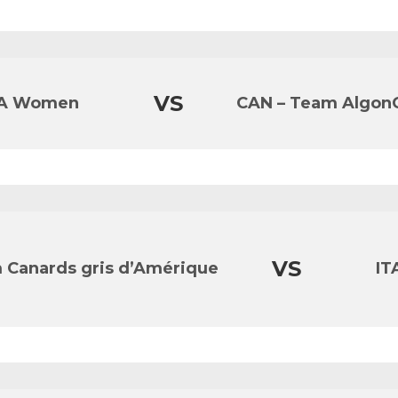
VS
TA Women
CAN – Team Algon
VS
 Canards gris d’Amérique
IT