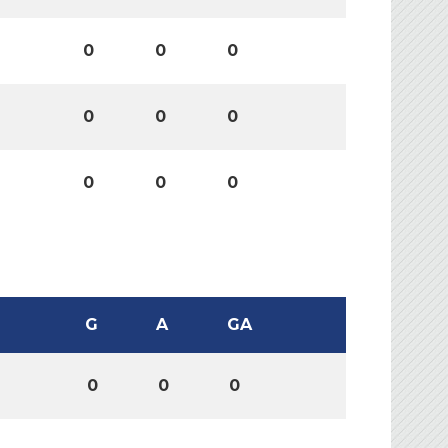
0
0
0
0
0
0
0
0
0
G
A
GA
0
0
0