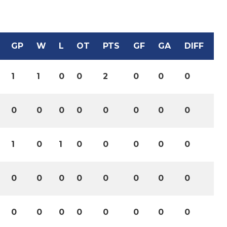
GP
W
L
OT
PTS
GF
GA
DIFF
1
1
0
0
2
0
0
0
0
0
0
0
0
0
0
0
1
0
1
0
0
0
0
0
0
0
0
0
0
0
0
0
0
0
0
0
0
0
0
0