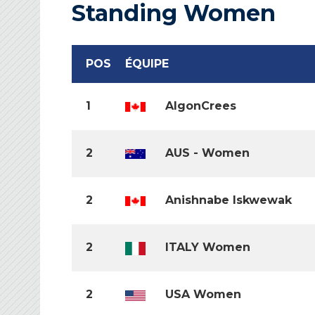
Standing Women
POS
ÉQUIPE
1
AlgonCrees
2
AUS - Women
2
Anishnabe Iskwewak
2
ITALY Women
2
USA Women