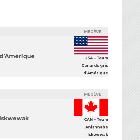
MEGÈVE
 d’Amérique
USA – Team
Canards gris
d’Amérique
MEGÈVE
 Iskwewak
CAN – Team
Anishnabe
Iskwewak