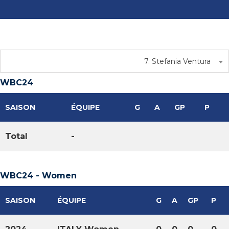
7. Stefania Ventura
WBC24
SAISON
ÉQUIPE
G
A
GP
P
Total
-
WBC24 - Women
SAISON
ÉQUIPE
G
A
GP
P