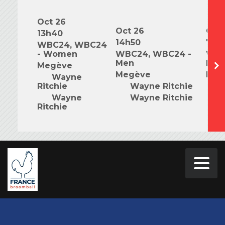
Oct 26
Oct 26
Oct 
13h40
14h50
7h0
WBC24, WBC24
- Women
WBC24, WBC24 -
WBC
Men
Mix
Megève
Megève
Meg
Wayne
Ritchie
Wayne Ritchie
W
Wayne
Wayne Ritchie
W
Ritchie