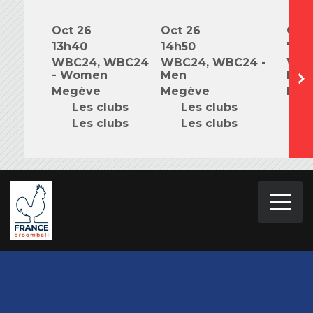
Oct 26
Oct 26
Oct 
13h40
14h50
7h0
WBC24, WBC24
WBC24, WBC24 -
WBC
- Women
Men
Mix
Megève
Megève
Meg
Les clubs
Les clubs
L
Les clubs
Les clubs
L