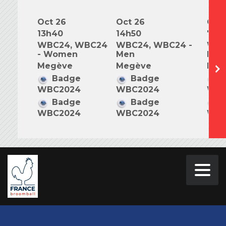
Oct 26
Oct 26
Oct 
13h40
14h50
7h0
WBC24, WBC24
WBC24, WBC24 -
WBC
- Women
Men
Mix
Megève
Megève
Meg
Badge
Badge
B
WBC2024
WBC2024
WBC
Badge
Badge
B
WBC2024
WBC2024
WBC