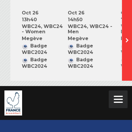
Oct 26
Oct 26
Oct 
13h40
14h50
7h0
WBC24, WBC24
WBC24, WBC24 -
WBC
- Women
Men
Mix
Megève
Megève
Meg
Badge
Badge
B
WBC2024
WBC2024
WBC
Badge
Badge
B
WBC2024
WBC2024
WBC