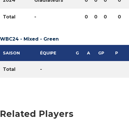
2024
Gladiateurs
0
0
0
0
Total
-
0
0
0
0
WBC24 - Mixed - Green
SAISON
ÉQUIPE
G
A
GP
P
Total
-
Related Players