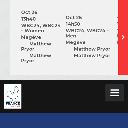
Oct 26
Oct 26
Oct 
13h40
14h50
7h0
WBC24, WBC24
- Women
WBC24, WBC24 -
WBC
Men
Mix
Megève
Megève
Meg
Matthew
Pryor
Matthew Pryor
M
Matthew
Matthew Pryor
M
Pryor