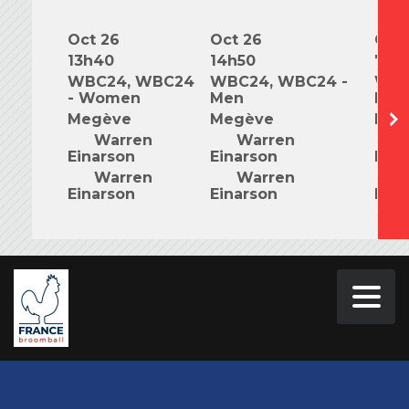
Oct 26
Oct 26
Oct 
13h40
14h50
7h0
WBC24, WBC24
WBC24, WBC24 -
WBC
- Women
Men
Mix
Megève
Megève
Meg
Warren
Warren
W
Einarson
Einarson
Eina
Warren
Warren
W
Einarson
Einarson
Eina