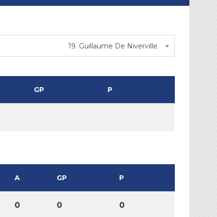
19. Guillaume De Niverville
GP
P
A
GP
P
0
0
0