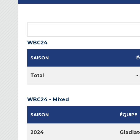
WBC24
SAISON
É
Total
-
WBC24 - Mixed
SAISON
ÉQUIPE
2024
Gladiat