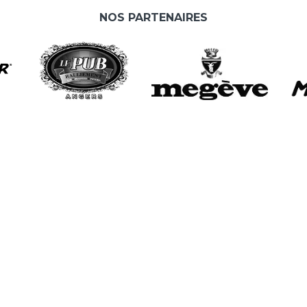
NOS PARTENAIRES
L
A
e
As