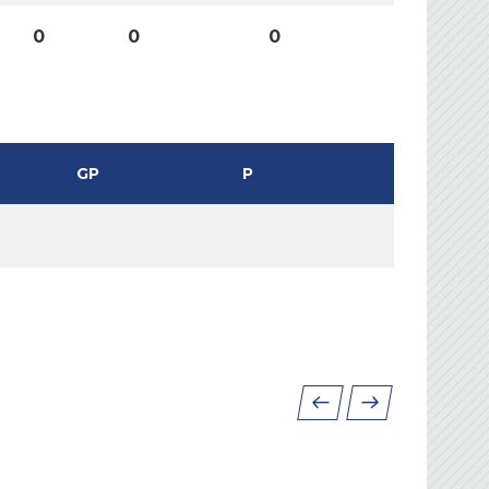
0
0
0
GP
P