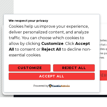
Ballon sur Glace 2024 – WBC2024
We respect your privacy
Cookies help us improve your experience,
Gérer le consentement aux cookies
deliver personalized content, and analyze
traffic. You can choose which cookies to
Pour offrir les meilleures expériences, nous utilisons des technologies telles
allow by clicking
Customize
. Click
Accept
cookies pour stocker et/ou accéder aux informations des appareils. Le fait 
consentir à ces technologies nous permettra de traiter des données telles q
All
to consent or
Reject All
to decline non-
comportement de navigation ou les ID uniques sur ce site. Le fait de ne p
essential cookies.
ou de retirer son consentement peut avoir un effet négatif sur certaines
caractéristiques et fonctions.
CUSTOMIZE
REJECT ALL
ACCEPTER
REFUSER
VOIR LES PRÉFÉ
ACCEPT ALL
Websit
Politique de cookies
Powered by
Politique de confidentialité