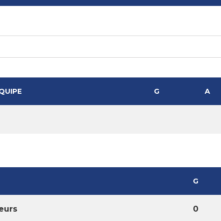
QUIPE
G
A
G
eurs
0