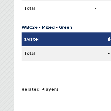
Total
-
WBC24 - Mixed - Green
SAISON
É
Total
-
Related Players