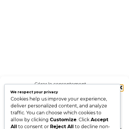
Gérer le consentement
aux cookies
We respect your privacy
Cookies help us improve your experience,
Pour offrir les meilleures expériences, nous utilisons des technologies
deliver personalized content, and analyze
telles que les cookies pour stocker et/ou accéder aux informations des
traffic. You can choose which cookies to
appareils. Le fait de consentir à ces technologies nous permettra de
FRANCE
AFBG
traiter des données telles que le comportement de navigation ou les ID
allow by clicking
Customize
. Click
Accept
BROOMBALL
uniques sur ce site. Le fait de ne pas consentir ou de retirer son
Association Française de
All
to consent or
Reject All
to decline non-
consentement peut avoir un effet négatif sur certaines caractéristiques