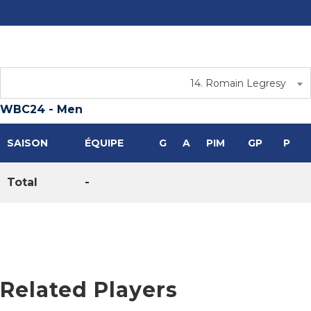
14. Romain Legresy
WBC24 - Men
SAISON
ÉQUIPE
G
A
PIM
GP
P
Total
-
Related Players