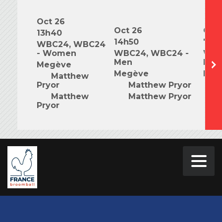
Oct 26
Oct 26
Oct 
13h40
14h50
7h0
WBC24, WBC24
- Women
WBC24, WBC24 -
WBC
Men
Mix
Megève
Megève
Meg
Matthew
Pryor
Matthew Pryor
M
Matthew
Matthew Pryor
M
Pryor