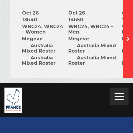
Oct 26
Oct 26
Oct 
13h40
14h50
7h0
WBC24, WBC24
WBC24, WBC24 -
WBC
- Women
Men
Mix
Megève
Megève
Meg
Australia
Australia Mixed
A
Mixed Roster
Roster
Rost
Australia
Australia Mixed
A
Mixed Roster
Roster
Rost