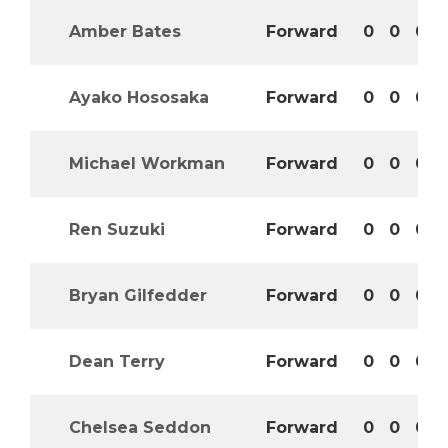
Amber Bates
Forward
0
0
0
Ayako Hososaka
Forward
0
0
0
Michael Workman
Forward
0
0
0
Ren Suzuki
Forward
0
0
0
Bryan Gilfedder
Forward
0
0
0
Dean Terry
Forward
0
0
0
Chelsea Seddon
Forward
0
0
0