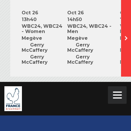
Oct 26
Oct 26
Oct 
13h40
14h50
7h0
WBC24, WBC24
WBC24, WBC24 -
WBC
- Women
Men
Mix
Megève
Megève
Meg
Gerry
Gerry
G
McCaffery
McCaffery
McC
Gerry
Gerry
G
McCaffery
McCaffery
McC