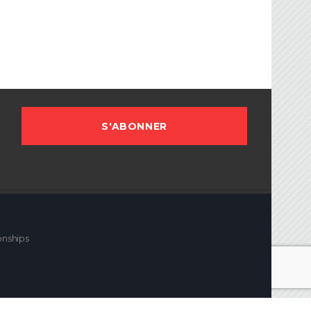
sociation Française de Ballon sur Glace.
onships