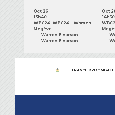
Oct 26
Oct 2
13h40
14h50
WBC24, WBC24 - Women
WBC2
Megève
Megè
Warren Einarson
Wa
Warren Einarson
Wa
FRANCE BROOMBALL