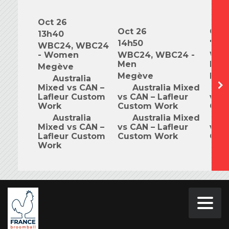
Oct 26
Oct 26
Oct 
13h40
14h50
7h0
WBC24, WBC24
- Women
WBC24, WBC24 -
WBC
Men
Mix
Megève
Megève
Meg
Australia
Mixed vs CAN –
Australia Mixed
A
Lafleur Custom
vs CAN – Lafleur
vs C
Work
Custom Work
Cus
Australia
Australia Mixed
A
Mixed vs CAN –
vs CAN – Lafleur
vs C
Lafleur Custom
Custom Work
Cus
Work