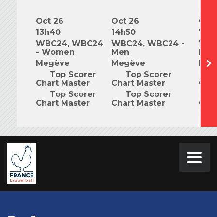
Oct 26
Oct 26
Oct 
13h40
14h50
7h0
WBC24, WBC24
WBC24, WBC24 -
WBC
- Women
Men
Mix
Megève
Megève
Meg
Top Scorer
Top Scorer
T
Chart Master
Chart Master
Char
Top Scorer
Top Scorer
T
Chart Master
Chart Master
Char