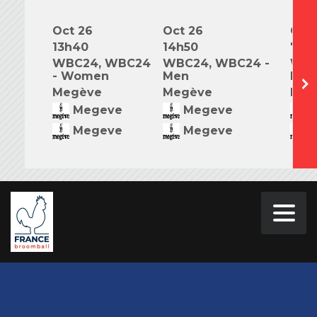
Oct 26
Oct 26
Oct 
13h40
14h50
7h0
WBC24, WBC24
WBC24, WBC24 -
WBC
- Women
Men
Mix
Megève
Megève
Meg
Megeve
Megeve
M
Megeve
Megeve
M