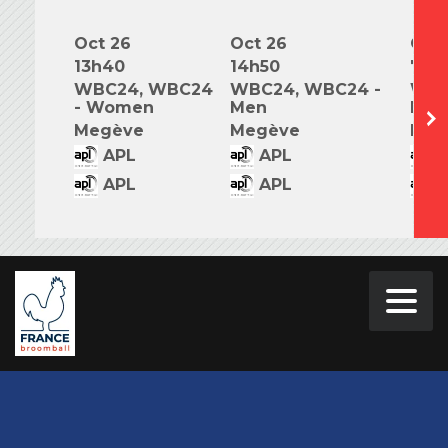
Oct 26
Oct 26
Oct 
13h40
14h50
7h0
WBC24, WBC24
WBC24, WBC24 -
WBC
- Women
Men
Mix
Megève
Megève
Meg
APL
APL
A
APL
APL
A