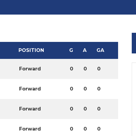
POSITION
G
A
GA
Forward
0
0
0
Forward
0
0
0
Forward
0
0
0
Forward
0
0
0