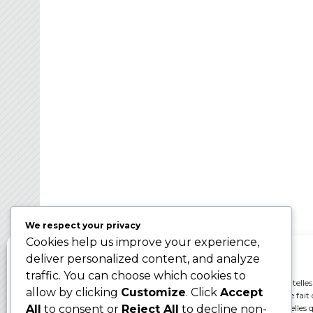
FRANCE BROOMBAL
Organisateur des Championnats du Monde d
Ballon sur Glace 2024 – WBC2024
We respect your privacy
Cookies help us improve your experience,
Gérer le consentement aux cookies
deliver personalized content, and analyze
traffic. You can choose which cookies to
Pour offrir les meilleures expériences, nous utilisons des technologies telles
allow by clicking
Customize
. Click
Accept
cookies pour stocker et/ou accéder aux informations des appareils. Le fait 
consentir à ces technologies nous permettra de traiter des données telles q
All
to consent or
Reject All
to decline non-