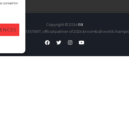
as consentir
Copyright © 2024
RIII
RENCES
e created by R3START, official partner of 2024 broomball world champi