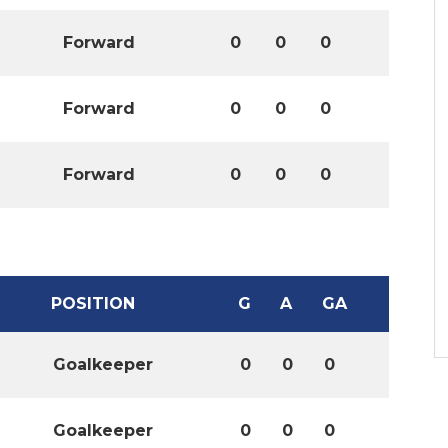
Forward
0
0
0
Forward
0
0
0
Forward
0
0
0
POSITION
G
A
GA
Goalkeeper
0
0
0
Goalkeeper
0
0
0