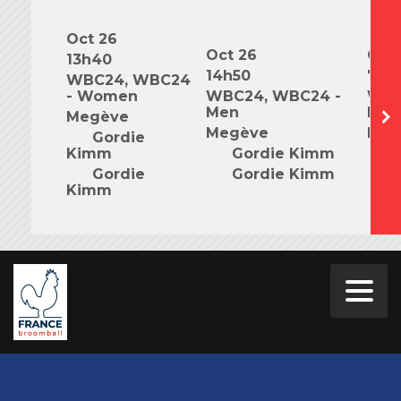
Oct 26
Oct 26
Oct 
13h40
14h50
7h0
WBC24, WBC24
- Women
WBC24, WBC24 -
WBC
Men
Mix
Megève
Megève
Meg
Gordie
Kimm
Gordie Kimm
G
Gordie
Gordie Kimm
G
Kimm