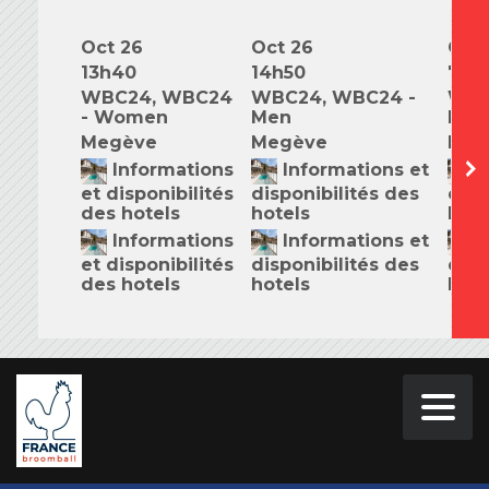
Oct 26
Oct 26
Oct 
13h40
14h50
7h0
WBC24, WBC24
WBC24, WBC24 -
WBC
- Women
Men
Mix
Megève
Megève
Meg
Informations
Informations et
I
et disponibilités
disponibilités des
disp
des hotels
hotels
hote
Informations
Informations et
I
et disponibilités
disponibilités des
disp
des hotels
hotels
hote