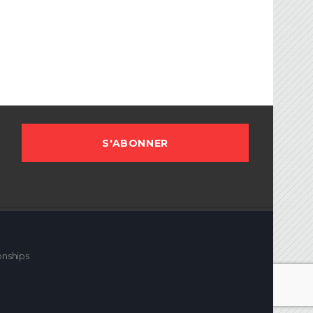
sociation Française de Ballon sur Glace.
onships