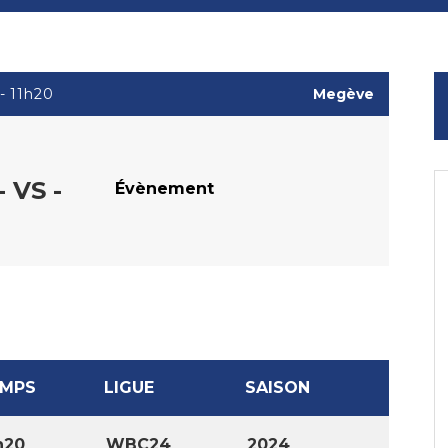
- 11h20
Megève
- VS -
Évènement
EMPS
LIGUE
SAISON
h20
WBC24
2024