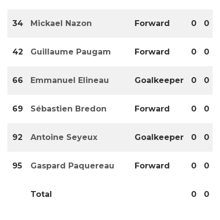
34
Mickael Nazon
Forward
0
0
42
Guillaume Paugam
Forward
0
0
66
Emmanuel Elineau
Goalkeeper
0
0
69
Sébastien Bredon
Forward
0
0
92
Antoine Seyeux
Goalkeeper
0
0
95
Gaspard Paquereau
Forward
0
0
Total
0
0