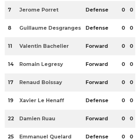
7
Jerome Porret
Defense
0
0
8
Guillaume Desgranges
Defense
0
0
11
Valentin Bachelier
Forward
0
0
14
Romain Legresy
Forward
0
0
17
Renaud Boissay
Forward
0
0
19
Xavier Le Henaff
Defense
0
0
22
Damien Ruau
Forward
0
0
25
Emmanuel Quelard
Defense
0
0