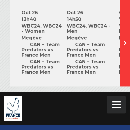
Oct 26
Oct 26
Oct 
13h40
14h50
7h0
WBC24, WBC24
WBC24, WBC24 -
WBC
- Women
Men
Mix
Megève
Megève
Meg
CAN – Team
CAN – Team
C
Predators vs
Predators vs
Pred
France Men
France Men
Fra
CAN – Team
CAN – Team
C
Predators vs
Predators vs
Pred
France Men
France Men
Fra