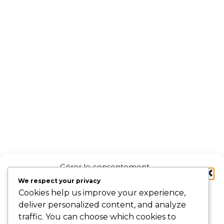
Gérer le consentement
aux cookies
We respect your privacy
Cookies help us improve your experience,
Pour offrir les meilleures expériences, nous utilisons des technologies
deliver personalized content, and analyze
telles que les cookies pour stocker et/ou accéder aux informations des
traffic. You can choose which cookies to
appareils. Le fait de consentir à ces technologies nous permettra de