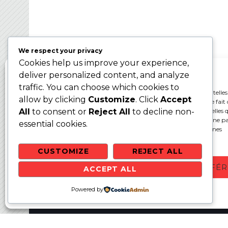
Ballon sur Glace 2024 – WBC2024
We respect your privacy
Cookies help us improve your experience,
Gérer le consentement aux cookies
deliver personalized content, and analyze
traffic. You can choose which cookies to
Pour offrir les meilleures expériences, nous utilisons des technologies telles
allow by clicking
Customize
. Click
Accept
cookies pour stocker et/ou accéder aux informations des appareils. Le fait 
consentir à ces technologies nous permettra de traiter des données telles q
All
to consent or
Reject All
to decline non-
comportement de navigation ou les ID uniques sur ce site. Le fait de ne p
essential cookies.
ou de retirer son consentement peut avoir un effet négatif sur certaines
caractéristiques et fonctions.
CUSTOMIZE
REJECT ALL
ACCEPTER
REFUSER
VOIR LES PRÉFÉ
ACCEPT ALL
Websit
Politique de cookies
Powered by
Politique de confidentialité