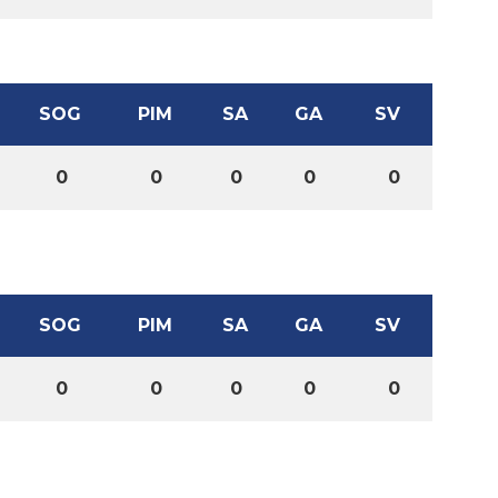
SOG
PIM
SA
GA
SV
0
0
0
0
0
SOG
PIM
SA
GA
SV
0
0
0
0
0