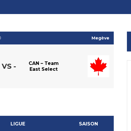
0
Megève
CAN – Team
- VS -
East Select
LIGUE
SAISON