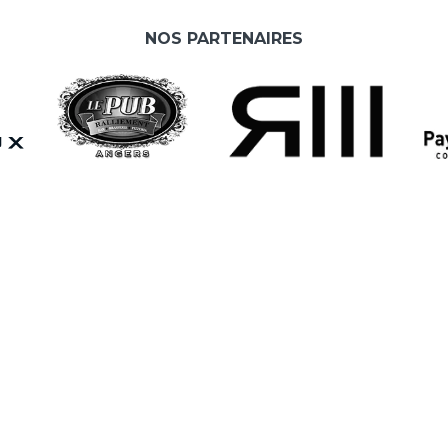
NOS PARTENAIRES
L
A
e
As