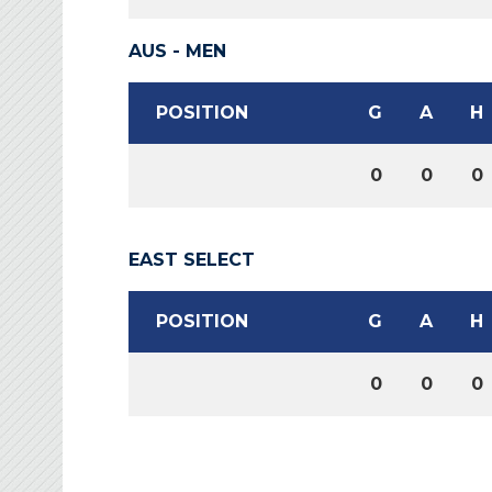
AUS - MEN
POSITION
G
A
H
0
0
0
EAST SELECT
POSITION
G
A
H
0
0
0