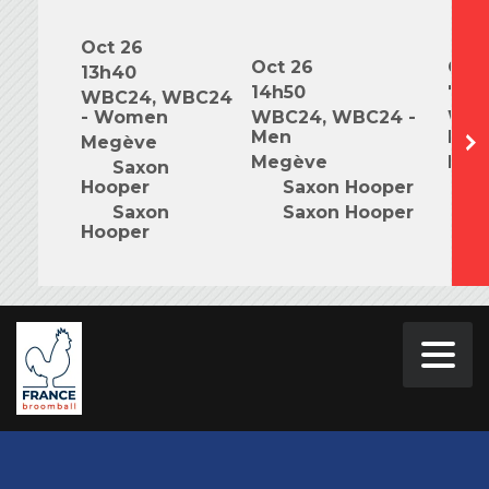
Oct 26
Oct 26
Oct 
13h40
14h50
7h0
WBC24, WBC24
- Women
WBC24, WBC24 -
WBC
Men
Mix
Megève
Megève
Meg
Saxon
Hooper
Saxon Hooper
S
Saxon
Saxon Hooper
S
Hooper