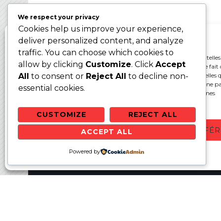
We respect your privacy
Cookies help us improve your experience,
Gérer le consentement aux cookies
deliver personalized content, and analyze
traffic. You can choose which cookies to
Pour offrir les meilleures expériences, nous utilisons des technologies telles
allow by clicking
Customize
. Click
Accept
cookies pour stocker et/ou accéder aux informations des appareils. Le fait 
consentir à ces technologies nous permettra de traiter des données telles q
All
to consent or
Reject All
to decline non-
comportement de navigation ou les ID uniques sur ce site. Le fait de ne p
essential cookies.
ou de retirer son consentement peut avoir un effet négatif sur certaines
caractéristiques et fonctions.
CUSTOMIZE
REJECT ALL
ACCEPTER
REFUSER
VOIR LES PRÉFÉ
ACCEPT ALL
Websit
Politique de cookies
Powered by
Politique de confidentialité