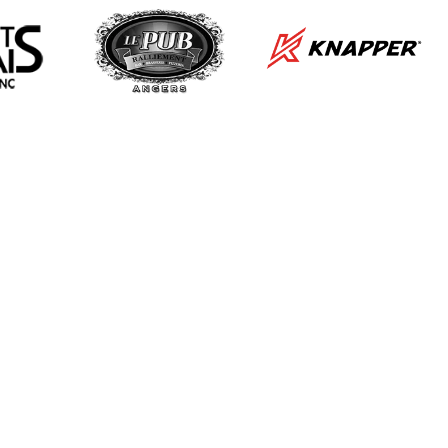
L
A
e
As
.