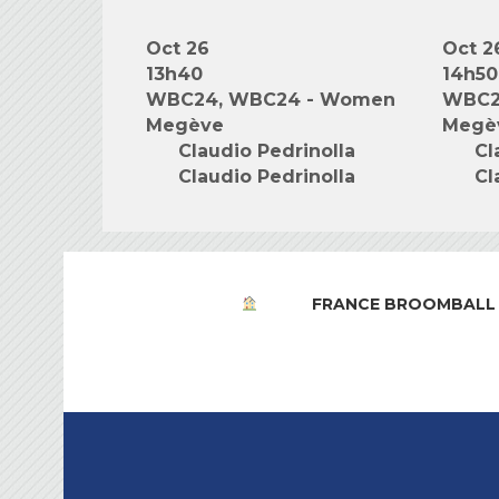
Oct 26
Oct 2
13h40
14h50
WBC24, WBC24 - Women
WBC2
Megève
Megè
Claudio Pedrinolla
Cl
Claudio Pedrinolla
Cl
FRANCE BROOMBALL