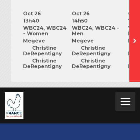
Oct 26
Oct 26
Oct 
13h40
14h50
7h0
WBC24, WBC24
WBC24, WBC24 -
WBC
- Women
Men
Mix
Megève
Megève
Meg
Christine
Christine
C
DeRepentigny
DeRepentigny
DeR
Christine
Christine
C
DeRepentigny
DeRepentigny
DeR