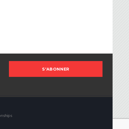
FBG
sociation Française de Ballon sur Glace.
onships