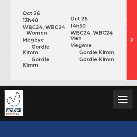
Oct 26
Oct 26
Oct 
13h40
14h50
7h0
WBC24, WBC24
- Women
WBC24, WBC24 -
WBC
Men
Mix
Megève
Megève
Meg
Gordie
Kimm
Gordie Kimm
G
Gordie
Gordie Kimm
G
Kimm