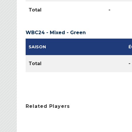
Total
-
WBC24 - Mixed - Green
SAISON
É
Total
-
Related Players