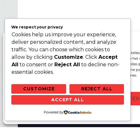
Ballon sur Glace 2024 – WBC2024
We respect your privacy
Cookies help us improve your experience,
Gérer le consentement aux cookies
deliver personalized content, and analyze
traffic. You can choose which cookies to
Pour offrir les meilleures expériences, nous utilisons des technologies telles
allow by clicking
Customize
. Click
Accept
cookies pour stocker et/ou accéder aux informations des appareils. Le fait 
consentir à ces technologies nous permettra de traiter des données telles q
All
to consent or
Reject All
to decline non-
comportement de navigation ou les ID uniques sur ce site. Le fait de ne p
essential cookies.
ou de retirer son consentement peut avoir un effet négatif sur certaines
caractéristiques et fonctions.
CUSTOMIZE
REJECT ALL
ACCEPTER
REFUSER
VOIR LES PRÉFÉ
ACCEPT ALL
Websit
Politique de cookies
Powered by
Politique de confidentialité