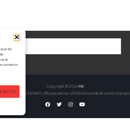
.
 que les
de
ue le
as consentir
Copyright © 2024
RIII
RENCES
e created by R3START, official partner of 2024 broomball world champi