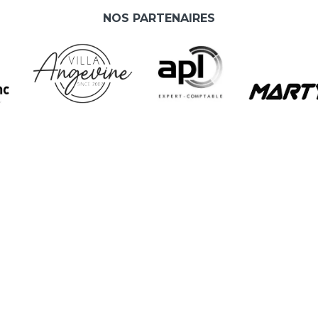
NOS PARTENAIRES
L
A
e
As