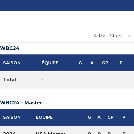
14. Matt Street
WBC24
SAISON
ÉQUIPE
G
A
GP
P
Total
-
WBC24 - Master
SAISON
ÉQUIPE
G
A
GP
P