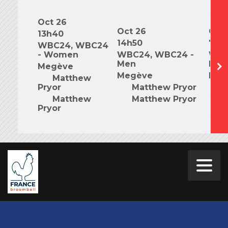
Oct 26
Oct 26
Oct 
13h40
14h50
7h0
WBC24, WBC24
- Women
WBC24, WBC24 -
WBC
Men
Mix
Megève
Megève
Meg
Matthew
Pryor
Matthew Pryor
M
Matthew
Matthew Pryor
M
Pryor