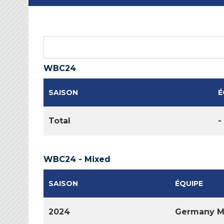
WBC24
SAISON
É
Total
-
WBC24 - Mixed
SAISON
ÉQUIPE
2024
Germany M