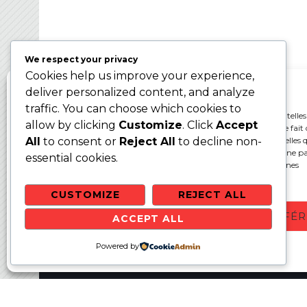
Ballon sur Glace 2024 – WBC2024
We respect your privacy
Cookies help us improve your experience,
Gérer le consentement aux cookies
deliver personalized content, and analyze
traffic. You can choose which cookies to
Pour offrir les meilleures expériences, nous utilisons des technologies telles
allow by clicking
Customize
. Click
Accept
cookies pour stocker et/ou accéder aux informations des appareils. Le fait 
consentir à ces technologies nous permettra de traiter des données telles q
All
to consent or
Reject All
to decline non-
comportement de navigation ou les ID uniques sur ce site. Le fait de ne p
essential cookies.
ou de retirer son consentement peut avoir un effet négatif sur certaines
caractéristiques et fonctions.
CUSTOMIZE
REJECT ALL
ACCEPTER
REFUSER
VOIR LES PRÉFÉ
ACCEPT ALL
Websit
Politique de cookies
Powered by
Politique de confidentialité