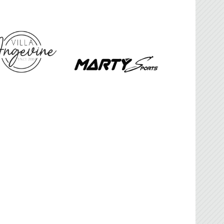
FBG
sociation Française de Ballon sur Glace.