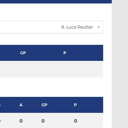
8. Luca Reutter
GP
P
G
A
GP
P
0
0
0
0