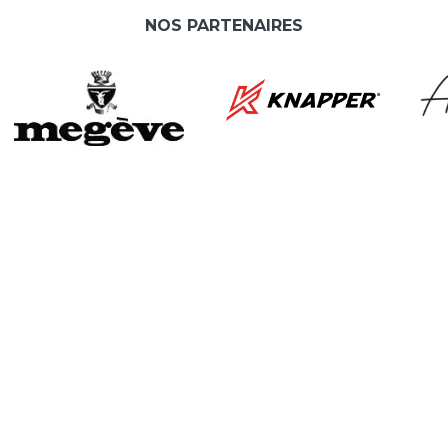
NOS PARTENAIRES
L
A
e
As