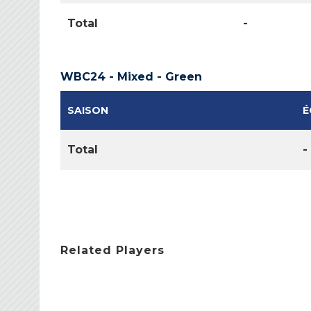
Total
-
WBC24 - Mixed - Green
SAISON
É
Total
-
Related Players