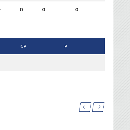
0
0
0
0
GP
P