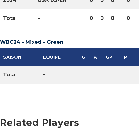
2024
USA US-EH
0
0
0
0
Total
-
0
0
0
0
WBC24 - Mixed - Green
SAISON
ÉQUIPE
G
A
GP
P
Total
-
Related Players