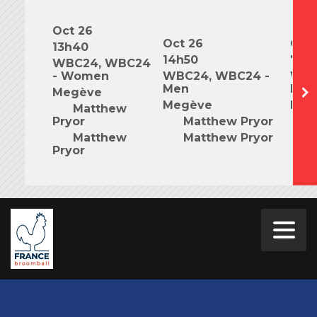
Oct 26
Oct 26
Oct 
13h40
14h50
7h0
WBC24, WBC24
- Women
WBC24, WBC24 -
WBC
Men
Mix
Megève
Megève
Meg
Matthew
Pryor
Matthew Pryor
M
Matthew
Matthew Pryor
M
Pryor