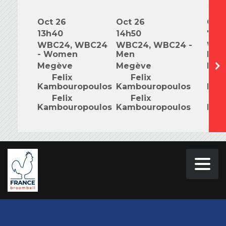
Oct 26
Oct 26
Oct 
13h40
14h50
7h0
WBC24, WBC24
WBC24, WBC24 -
WBC
- Women
Men
Mix
Megève
Megève
Meg
Felix
Felix
F
Kambouropoulos
Kambouropoulos
Kam
Felix
Felix
F
Kambouropoulos
Kambouropoulos
Kam