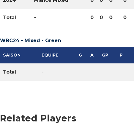
2024
France Mixed
0
0
0
0
Total
-
0
0
0
0
WBC24 - Mixed - Green
SAISON
ÉQUIPE
G
A
GP
P
Total
-
Related Players