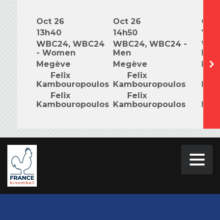
Oct 26
Oct 26
Oct 
13h40
14h50
7h0
WBC24, WBC24
WBC24, WBC24 -
WBC
- Women
Men
Mix
Megève
Megève
Meg
Felix
Felix
F
Kambouropoulos
Kambouropoulos
Kam
Felix
Felix
F
Kambouropoulos
Kambouropoulos
Kam