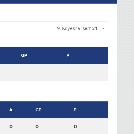
9. Koyesha Iserhoff
GP
P
A
GP
P
0
0
0