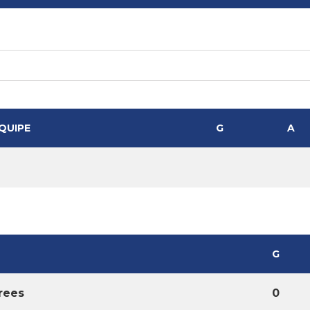
QUIPE
G
A
G
rees
0