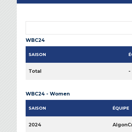
WBC24
SAISON
É
Total
-
WBC24 - Women
SAISON
ÉQUIPE
2024
AlgonC