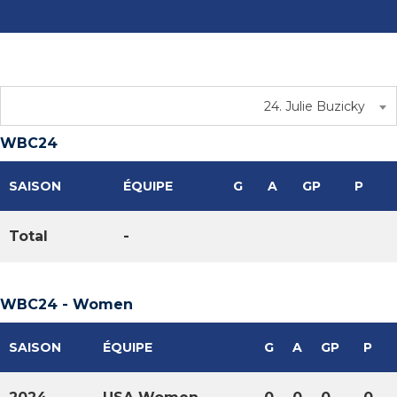
24. Julie Buzicky
WBC24
SAISON
ÉQUIPE
G
A
GP
P
Total
-
WBC24 - Women
SAISON
ÉQUIPE
G
A
GP
P