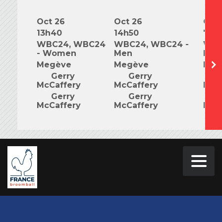
Oct 26
Oct 26
Oct 
13h40
14h50
7h0
WBC24, WBC24
WBC24, WBC24 -
WBC
- Women
Men
Mix
Megève
Megève
Meg
Gerry
Gerry
G
McCaffery
McCaffery
McC
Gerry
Gerry
G
McCaffery
McCaffery
McC