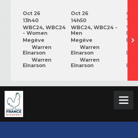
Oct 26
Oct 26
Oct 
13h40
14h50
7h0
WBC24, WBC24
WBC24, WBC24 -
WBC
- Women
Men
Mix
Megève
Megève
Meg
Warren
Warren
W
Einarson
Einarson
Eina
Warren
Warren
W
Einarson
Einarson
Eina