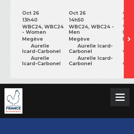
Oct 26
Oct 26
Oct 
13h40
14h50
7h0
WBC24, WBC24
WBC24, WBC24 -
WBC
- Women
Men
Mix
Megève
Megève
Meg
Aurelie
Aurelie Icard-
A
Icard-Carbonel
Carbonel
Car
Aurelie
Aurelie Icard-
A
Icard-Carbonel
Carbonel
Car