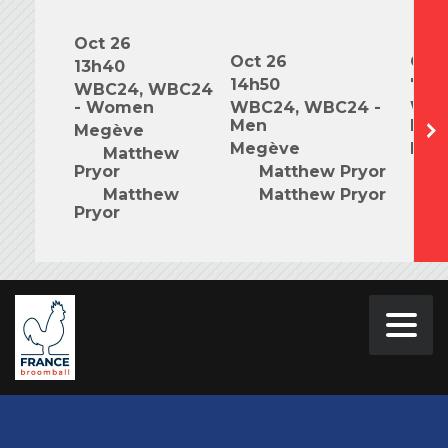
Oct 26
Oct 26
Oct 
13h40
14h50
7h0
WBC24, WBC24
- Women
WBC24, WBC24 -
WBC
Men
Mix
Megève
Megève
Meg
Matthew
Pryor
Matthew Pryor
M
Matthew
Matthew Pryor
M
Pryor