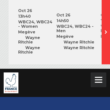
Oct 26
Oct 26
Oct 
13h40
14h50
7h0
WBC24, WBC24
- Women
WBC24, WBC24 -
WBC
Men
Mix
Megève
Megève
Meg
Wayne
Ritchie
Wayne Ritchie
W
Wayne
Wayne Ritchie
W
Ritchie