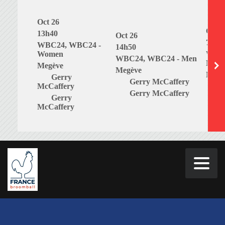
Oct 26
Oct 2
13h40
Oct 26
7h00
WBC24, WBC24 -
14h50
Women
WBC2
WBC24, WBC24 - Men
Mixe
Megève
Megève
Megè
Gerry
Gerry McCaffery
McCaffery
G
Gerry McCaffery
Gerry
G
McCaffery