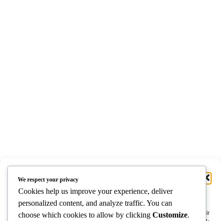
Gérer le consentement aux
We respect your privacy
cookies
Cookies help us improve your experience, deliver
personalized content, and analyze traffic. You can
Pour offrir les meilleures expériences, nous utilisons des technologies telles que les
cookies pour stocker et/ou accéder aux informations des appareils. Le fait de consentir
choose which cookies to allow by clicking
Customize
.
FRANCE
AFBG