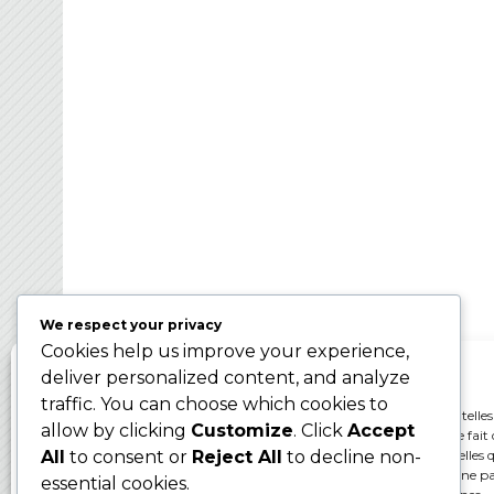
FRANCE BROOMBAL
Organisateur des Championnats du Monde d
Ballon sur Glace 2024 – WBC2024
We respect your privacy
Cookies help us improve your experience,
Gérer le consentement aux cookies
deliver personalized content, and analyze
traffic. You can choose which cookies to
Pour offrir les meilleures expériences, nous utilisons des technologies telles
allow by clicking
Customize
. Click
Accept
cookies pour stocker et/ou accéder aux informations des appareils. Le fait 
consentir à ces technologies nous permettra de traiter des données telles q
All
to consent or
Reject All
to decline non-
comportement de navigation ou les ID uniques sur ce site. Le fait de ne p
essential cookies.