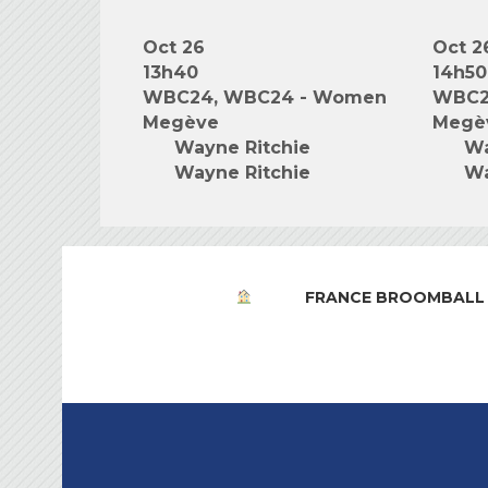
Oct 26
Oct 2
13h40
14h50
WBC24, WBC24 - Women
WBC2
Megève
Megè
Wayne Ritchie
Wa
Wayne Ritchie
Wa
FRANCE BROOMBALL