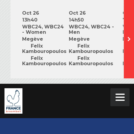
Oct 26
Oct 26
Oct 
13h40
14h50
7h0
WBC24, WBC24
WBC24, WBC24 -
WBC
- Women
Men
Mix
Megève
Megève
Meg
Felix
Felix
F
Kambouropoulos
Kambouropoulos
Kam
Felix
Felix
F
Kambouropoulos
Kambouropoulos
Kam