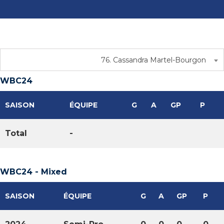
76. Cassandra Martel-Bourgon
WBC24
SAISON
ÉQUIPE
G
A
GP
P
Total
-
WBC24 - Mixed
SAISON
ÉQUIPE
G
A
GP
P