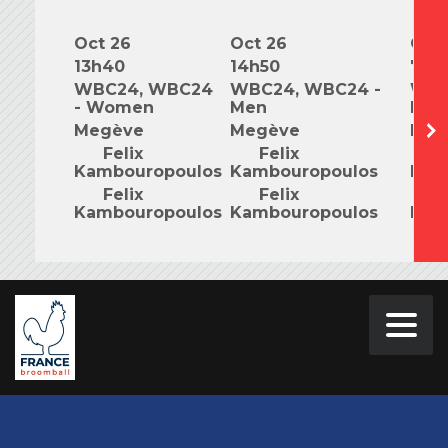
Oct 26
Oct 26
Oct 
13h40
14h50
7h0
WBC24, WBC24
WBC24, WBC24 -
WBC
- Women
Men
Mix
Megève
Megève
Meg
Felix
Felix
F
Kambouropoulos
Kambouropoulos
Kam
Felix
Felix
F
Kambouropoulos
Kambouropoulos
Kam