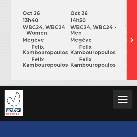
Oct 26
Oct 26
Oct 
13h40
14h50
7h0
WBC24, WBC24
WBC24, WBC24 -
WBC
- Women
Men
Mix
Megève
Megève
Meg
Felix
Felix
F
Kambouropoulos
Kambouropoulos
Kam
Felix
Felix
F
Kambouropoulos
Kambouropoulos
Kam