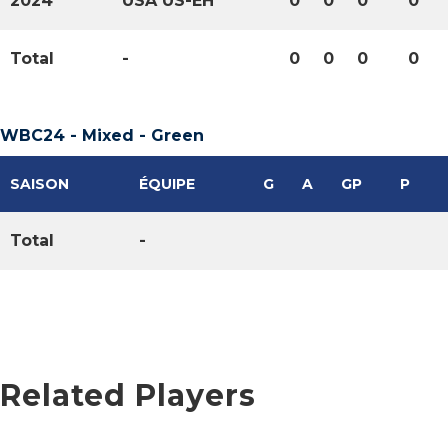
2024
USA US-EH
0
0
0
0
Total
-
0
0
0
0
WBC24 - Mixed - Green
SAISON
ÉQUIPE
G
A
GP
P
Total
-
Related Players