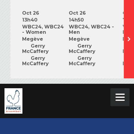
Oct 26
Oct 26
Oct 
13h40
14h50
7h0
WBC24, WBC24
WBC24, WBC24 -
WBC
- Women
Men
Mix
Megève
Megève
Meg
Gerry
Gerry
G
McCaffery
McCaffery
McC
Gerry
Gerry
G
McCaffery
McCaffery
McC