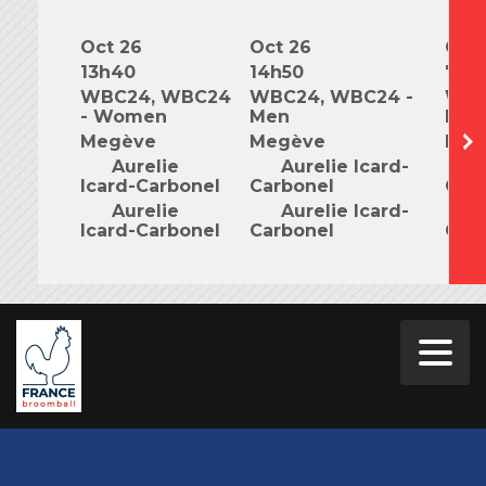
Oct 26
Oct 26
Oct 
13h40
14h50
7h0
WBC24, WBC24
WBC24, WBC24 -
WBC
- Women
Men
Mix
Megève
Megève
Meg
Aurelie
Aurelie Icard-
A
Icard-Carbonel
Carbonel
Car
Aurelie
Aurelie Icard-
A
Icard-Carbonel
Carbonel
Car