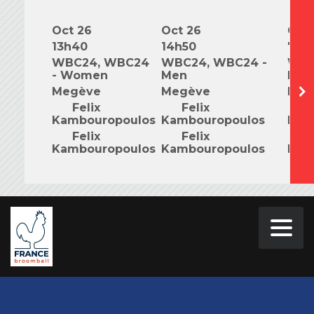
Oct 26
Oct 26
Oct 
13h40
14h50
7h0
WBC24, WBC24
WBC24, WBC24 -
WBC
- Women
Men
Mix
Megève
Megève
Meg
Felix
Felix
F
Kambouropoulos
Kambouropoulos
Kam
Felix
Felix
F
Kambouropoulos
Kambouropoulos
Kam