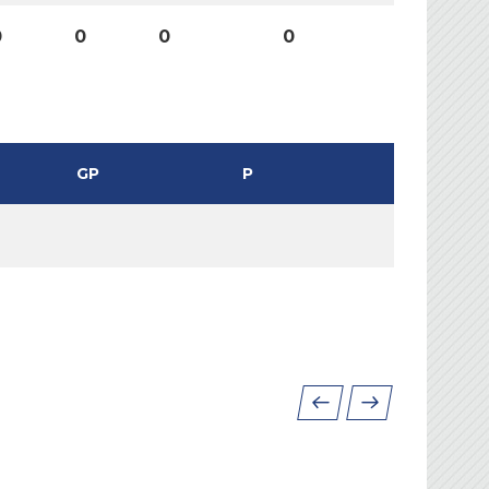
0
0
0
0
GP
P