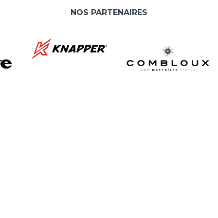
NOS PARTENAIRES
L
A
e
As