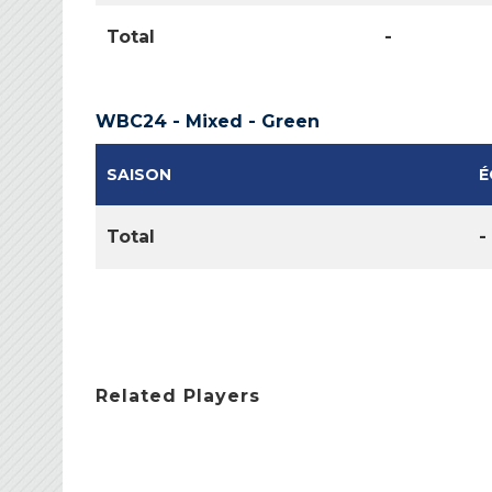
Total
-
WBC24 - Mixed - Green
SAISON
É
Total
-
Related Players