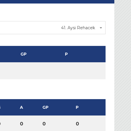
41. Aysi Rehacek
GP
P
G
A
GP
P
0
0
0
0