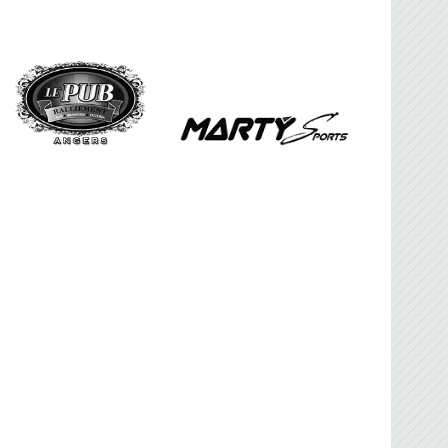
FBG
sociation Française de Ballon sur Glace.