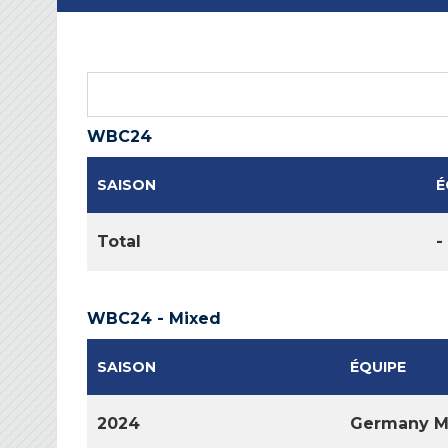
WBC24
SAISON
É
Total
-
WBC24 - Mixed
SAISON
ÉQUIPE
2024
Germany M