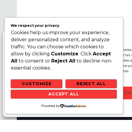
Ballon sur Glace 2024 – WBC2024
We respect your privacy
Cookies help us improve your experience,
Gérer le consentement aux cookies
deliver personalized content, and analyze
traffic. You can choose which cookies to
Pour offrir les meilleures expériences, nous utilisons des technologies telles
allow by clicking
Customize
. Click
Accept
cookies pour stocker et/ou accéder aux informations des appareils. Le fait 
consentir à ces technologies nous permettra de traiter des données telles q
All
to consent or
Reject All
to decline non-
comportement de navigation ou les ID uniques sur ce site. Le fait de ne p
essential cookies.
ou de retirer son consentement peut avoir un effet négatif sur certaines
caractéristiques et fonctions.
CUSTOMIZE
REJECT ALL
ACCEPTER
REFUSER
VOIR LES PRÉFÉ
ACCEPT ALL
Websit
Politique de cookies
Powered by
Politique de confidentialité